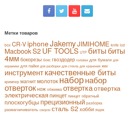
Метки товаров
Jakemy
iphone
JIMIHOME
CR-V
box
knife
lcd
биты
биты
UF TOOLS
S2
Macbook
UTP
4мм
бокорезы
гвоздодер
для бумаги
бокс
для
головки
для пайки
жки
керамики
для стекла
для хранения
для разборки
качественные биты
инструмент
набор
набор
молоток
магнит
кримпер
отверток
отвертка
отвертка
нож
обжимка
электрическая
пинцет
пинцет обратный
прецизионный
плоскогубцы
разборка
сталь S2
хобби
размагничиватель
ящик
сверло