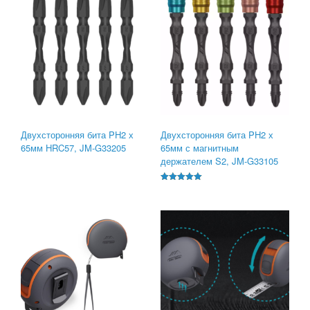
Двухсторонняя бита PH2 х
Двухсторонняя бита PH2 х
65мм HRC57, JM-G33205
65мм с магнитным
держателем S2, JM-G33105
Оценка
5.00
из 5